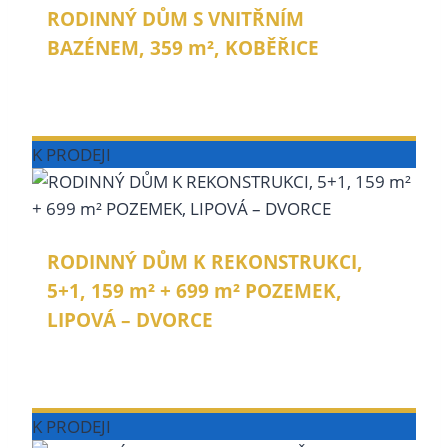
RODINNÝ DŮM S VNITŘNÍM
BAZÉNEM, 359 m², KOBĚŘICE
Velký rodinný dům s vnitřním bazénem,
saunou a zahradou.
K PRODEJI
RODINNÝ DŮM K REKONSTRUKCI,
5+1, 159 m² + 699 m² POZEMEK,
LIPOVÁ – DVORCE
Starší rodinný dům ke kompletní rekonstrukci
s pozemkem a půdou.
K PRODEJI