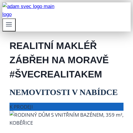
Přeskočit
na
obsah
REALITNÍ MAKLÉŘ
ZÁBŘEH NA MORAVĚ
#ŠVECREALITAKEM
NEMOVITOSTI V NABÍDCE
K PRODEJI