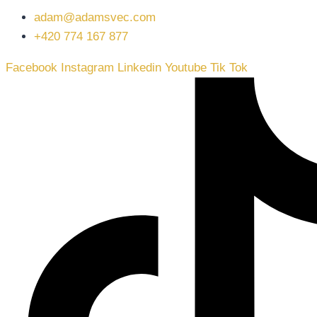
adam@adamsvec.com
+420 774 167 877
Facebook
Instagram
Linkedin
Youtube
Tik Tok