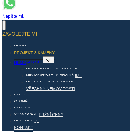
Napište mi.
ZAVOLEJTE MI
ÚVOD
PROJEKT 3 KAMENY
Toggle
NEMOVITOSTI
child
menu
NEMOVITOSTI K PRODEJI
NEMOVITOSTI K PRONÁJMU
ÚSPĚŠNĚ REALIZOVANÉ
VŠECHNY NEMOVITOSTI
BLOG
O MNĚ
SLUŽBY
STANOVENÍ TRŽNÍ CENY
REFERENCE
KONTAKT