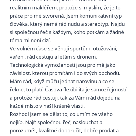
realitním makléřem, protože si myslím, že je to
práce pro mě stvořená. Jsem komunikativní typ
člověka, který nemá rád nudu a stereotyp. Najdu
si společnou řeč s každým, koho potkám a žádné
téma mi není cizí.
Ve volném čase se věnuji sportům, otužování,
vaření, rád cestuju a létám s dronem.
Technologické vymoženosti jsou pro mě jako
závislost, kterou promítám i do svých obchodů.
Mám rád, když můžu jednat narovinu a co se
řekne, to platí. Časová flexibilita je samozřejmostí
a protože rád cestuji, tak za Vámi rád dojedu na
každé místo v naší krásné vlasti.
Rozhodl jsem se dělat to, co umím ze všeho
nejlíp. Najít společnou řeč, naslouchat a
porozumět, kvalitně doporučit, dobře prodat a