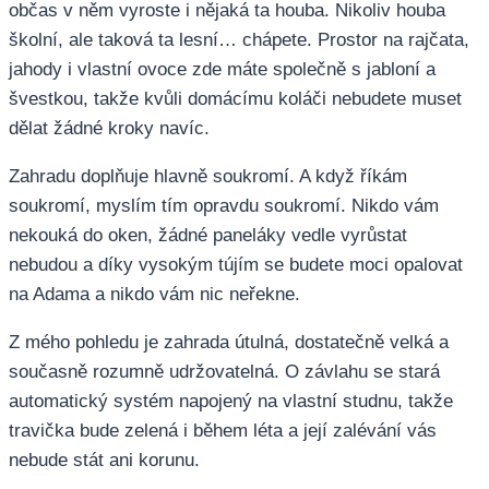
občas v něm vyroste i nějaká ta houba. Nikoliv houba
školní, ale taková ta lesní… chápete. Prostor na rajčata,
jahody i vlastní ovoce zde máte společně s jabloní a
švestkou, takže kvůli domácímu koláči nebudete muset
dělat žádné kroky navíc.
Zahradu doplňuje hlavně soukromí. A když říkám
soukromí, myslím tím opravdu soukromí. Nikdo vám
nekouká do oken, žádné paneláky vedle vyrůstat
nebudou a díky vysokým tújím se budete moci opalovat
na Adama a nikdo vám nic neřekne.
Z mého pohledu je zahrada útulná, dostatečně velká a
současně rozumně udržovatelná. O závlahu se stará
automatický systém napojený na vlastní studnu, takže
travička bude zelená i během léta a její zalévání vás
nebude stát ani korunu.