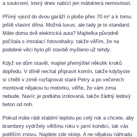
a soukromí, který dnes nabízí jen málokterá nemovitost.
Přímý vjezd do dvou garáží o ploše přes 70 m² a k tomu
ještě vlastní dílna. Možná luxus, ale tady je to standard.
Máte doma dvě elektrická auta? Majitelka původně
počítala s instalací fotovoltaiky, takže věřím, že na
podobné věci bylo při stavbě myšleno už tehdy.
Když se dům stavěl, majitel přemýšlel několik kroků
dopředu. V dílně nechal připravit komín, takže kdybyste
si chtěli v zimě rozfajrovat staré Petry a po večerech
montovat nějakou tu motorku, věřte, že vám zima
nebude. Navíc je podlaha izolovaná, takže žádný ledový
beton od noh.
Pokud máte rádi stabilní teplotu po celý rok a chcete, aby
brambory vydržely většinu roku v jarní kondici, tak vás
potěším znovu. Najdete zde sklep. A ne nějakou náhradu