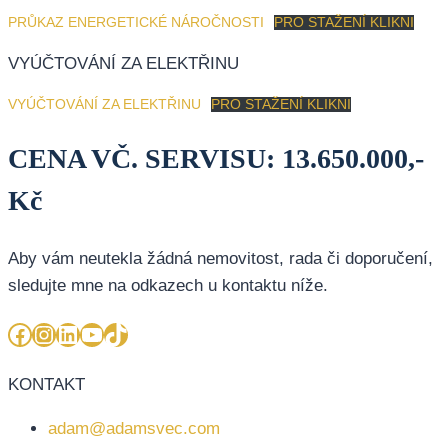
PRŮKAZ ENERGETICKÉ NÁROČNOSTI
PRO STAŽENÍ KLIKNI
VYÚČTOVÁNÍ ZA ELEKTŘINU
VYÚČTOVÁNÍ ZA ELEKTŘINU
PRO STAŽENÍ KLIKNI
CENA VČ. SERVISU: 13.650.000,-
Kč
Aby vám neutekla žádná nemovitost, rada či doporučení,
sledujte mne na odkazech u kontaktu níže.
Facebook
Instagram
LinkedIn
YouTube
TikTok
KONTAKT
adam@adamsvec.com