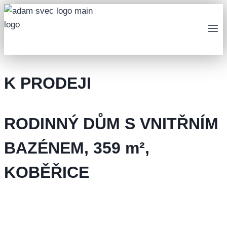
Přeskočit
na
obsah
K PRODEJI
RODINNÝ DŮM S VNITŘNÍM
BAZÉNEM, 359 m²,
KOBĚŘICE