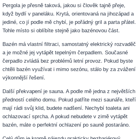
Pergola je přesně taková, jakou si člověk tajně přeje,
když bydlí v paneláku. Krytá, orientovaná na jihozápad a
jediné, co jí podle mě chybí, je pořádný gril a parta přátel.
Tohle místo si oblíbíte stejně jako bazénovou část.
Bazén má vlastní filtraci, samostatný elektrický rozvaděč
a je možné jej vytápět tepelným čerpadlem. Současné
čerpadlo zvládá bez problémů letní provoz. Pokud byste
chtěli bazén využívat i mimo sezónu, stálo by za zvážení
výkonnější řešení.
Další překvapení je sauna. A podle mě jedna z největších
předností celého domu. Pokud patříte mezi saunáře, kteří
mají rádi svůj klid, budete nadšení. Nechybí toaleta ani
ochlazovací sprcha. A pokud nebudete v zimě vytápět
bazén, máte o perfektní ochlazení po sauně postaráno.
Celý dům je kromě nájezdu prakticky bezbariérový.