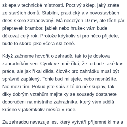
sklepa v technické místnosti. Poctivý sklep, jaký znáte
ze starších domů. Stabilní, praktický a v novostavbách
dnes skoro zatracovaný. Má necelých 10 m², ale těch pár
přepravek brambor, jablek nebo hrušek vám bude
děkovat celý rok. Protože kdykoliv si pro něco přijdete,
bude to skoro jako včera sklizené.
Když začneme hovořit o zahradě, tak to je doslova
zahradníkův sen. Cynik ve mně říká, že to bude také kus
práce, ale jak říkal děda, člověk pro zahrádku musí být
správně zapálený. Tohle buď milujete, nebo nesnášíte.
Nic mezi tím. Pokud jste spíš z té druhé skupiny, tak
díky dobrým vztahům majitelky se sousedy dostanete
doporučení na místního zahradníka, který vám udělá
krásno v jakémkoliv měsíci v roce.
Za zahradou navazuje les, který vytváří příjemné klima a