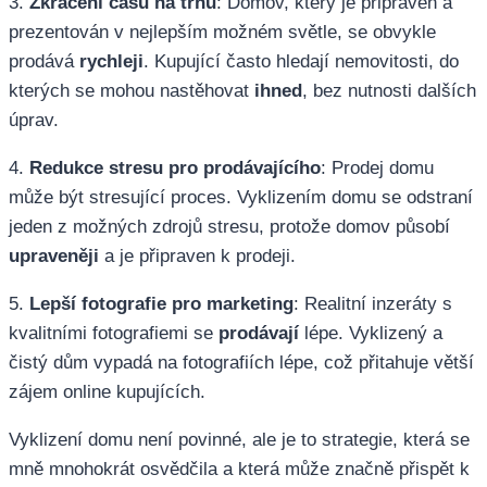
3.
Zkrácení času na trhu
: Domov, který je připraven a
prezentován v nejlepším možném světle, se obvykle
prodává
rychleji
. Kupující často hledají nemovitosti, do
kterých se mohou nastěhovat
ihned
, bez nutnosti dalších
úprav.
4.
Redukce stresu pro prodávajícího
: Prodej domu
může být stresující proces. Vyklizením domu se odstraní
jeden z možných zdrojů stresu, protože domov působí
upraveněji
a je připraven k prodeji.
5.
Lepší fotografie pro marketing
: Realitní inzeráty s
kvalitními fotografiemi se
prodávají
lépe. Vyklizený a
čistý dům vypadá na fotografiích lépe, což přitahuje větší
zájem online kupujících.
Vyklizení domu není povinné, ale je to strategie, která se
mně mnohokrát osvědčila a která může značně přispět k