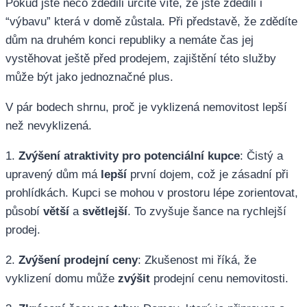
Pokud jste něco zdědili určitě víte, že jste zdědili i
“výbavu” která v domě zůstala. Při představě, že zdědíte
dům na druhém konci republiky a nemáte čas jej
vystěhovat ještě před prodejem, zajištění této služby
může být jako jednoznačné plus.
V pár bodech shrnu, proč je vyklizená nemovitost lepší
než nevyklizená.
1.
Zvýšení atraktivity pro potenciální kupce
: Čistý a
upravený dům má
lepší
první dojem, což je zásadní při
prohlídkách. Kupci se mohou v prostoru lépe zorientovat,
působí
větší
a
světlejší
. To zvyšuje šance na rychlejší
prodej.
2.
Zvýšení prodejní ceny
: Zkušenost mi říká, že
vyklizení domu může
zvýšit
prodejní cenu nemovitosti.