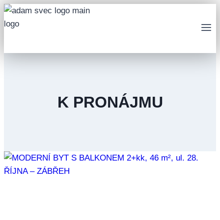
Přeskočit
na
obsah
K PRONÁJMU