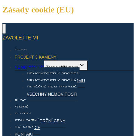
Zásady cookie (EU)
ZAVOLEJTE MI
ÚVOD
PROJEKT 3 KAMENY
NEMOVITOSTI
Toggle child menu
NEMOVITOSTI K PRODEJI
NEMOVITOSTI K PRONÁJMU
ÚSPĚŠNĚ REALIZOVANÉ
VŠECHNY NEMOVITOSTI
BLOG
O MNĚ
SLUŽBY
STANOVENÍ TRŽNÍ CENY
REFERENCE
KONTAKT