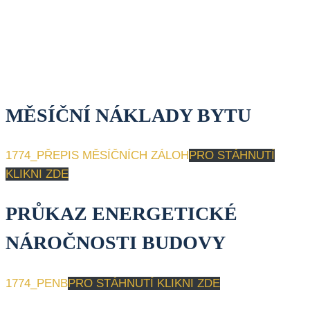
MĚSÍČNÍ NÁKLADY BYTU
1774_PŘEPIS MĚSÍČNÍCH ZÁLOH
PRO STÁHNUTÍ
KLIKNI ZDE
PRŮKAZ ENERGETICKÉ
NÁROČNOSTI BUDOVY
1774_PENB
PRO STÁHNUTÍ KLIKNI ZDE