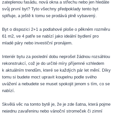
zateplenou fasádu, nová okna a střechu nebo jen hledáte
svůj první byt? Tyto všechny předpoklady tento byt
splňuje, a ještě k tomu se prodává plně vybavený.
Byt o dispozici 2+1 a podlahové ploše o pěkném rozměru
61 m2, ve 4 patře se nabízí jako ideální bydlení pro
mladé páry nebo investiční pronájem.
Interiér bytu za poslední dobu neprošel žádnou rozsáhlou
rekonstrukcí, což je do určité míry příjemné vzhledem
k aktuálním trendům, které se každých pár let mění. Díky
tomu si budete moct upravit koupelnu podle svého
uvážení a nebudete se muset spokojit jenom s tím, co se
nabízí.
Skvělá věc na tomto bytě je, že je zde šatna, která pojme
nejednu zavařeninu nebo vánoční stromeček či zimní