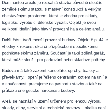
Dominantou areálu je rozsáhlá stavba původně sloužící
zemědělskému statku, s masivní konstrukcí a velkým
obestavěným prostorem, která je vhodná pro sklady,
logistiku, výrobu či dílenské využití. Objekt je svou
velikostí ideální jako hlavní provozní hala celého areálu.
Další části tvoří menší provozní budovy. Objekt č.p. 44 je
vhodný k rekonstrukci či přizpůsobení specifickému
podnikatelskému záměru. Součástí je také zděná garáž,
která může sloužit pro parkování nebo skladové potřeby.
Budova má také zázemí kanceláře, sprchy, toalety a
převlékárny. Topení je řešeno centrálním kotlem na uhlí a
v současnosti pracujeme na pasportu stavby a také na
průkazu energetické náročnosti budovy.
Areál se nachází v území určeném pro lehkou výrobu,
sklady, dílny, servisní a technické provozy. Lokalita není