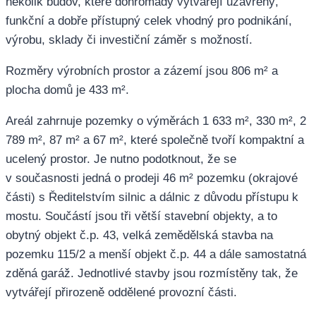
několik budov, které dohromady vytvářejí uzavřený,
funkční a dobře přístupný celek vhodný pro podnikání,
výrobu, sklady či investiční záměr s možností.
Rozměry výrobních prostor a zázemí jsou 806 m² a
plocha domů je 433 m².
Areál zahrnuje pozemky o výměrách 1 633 m², 330 m², 2
789 m², 87 m² a 67 m², které společně tvoří kompaktní a
ucelený prostor. Je nutno podotknout, že se
v současnosti jedná o prodeji 46 m² pozemku (okrajové
části) s Ředitelstvím silnic a dálnic z důvodu přístupu k
mostu. Součástí jsou tři větší stavební objekty, a to
obytný objekt č.p. 43, velká zemědělská stavba na
pozemku 115/2 a menší objekt č.p. 44 a dále samostatná
zděná garáž. Jednotlivé stavby jsou rozmístěny tak, že
vytvářejí přirozeně oddělené provozní části.