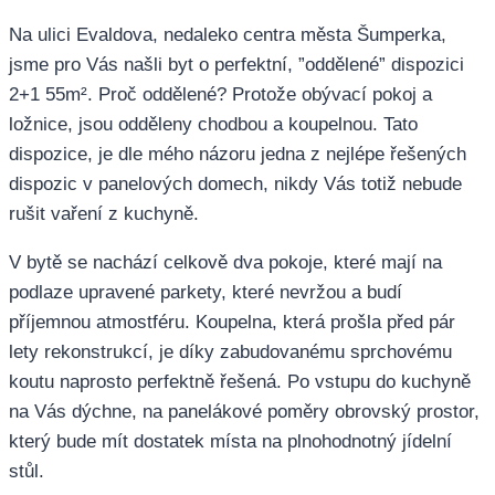
Na ulici Evaldova, nedaleko centra města Šumperka,
jsme pro Vás našli byt o perfektní, ”oddělené” dispozici
2+1 55m². Proč oddělené? Protože obývací pokoj a
ložnice, jsou odděleny chodbou a koupelnou. Tato
dispozice, je dle mého názoru jedna z nejlépe řešených
dispozic v panelových domech, nikdy Vás totiž nebude
rušit vaření z kuchyně.
V bytě se nachází celkově dva pokoje, které mají na
podlaze upravené parkety, které nevržou a budí
příjemnou atmostféru. Koupelna, která prošla před pár
lety rekonstrukcí, je díky zabudovanému sprchovému
koutu naprosto perfektně řešená. Po vstupu do kuchyně
na Vás dýchne, na panelákové poměry obrovský prostor,
který bude mít dostatek místa na plnohodnotný jídelní
stůl.