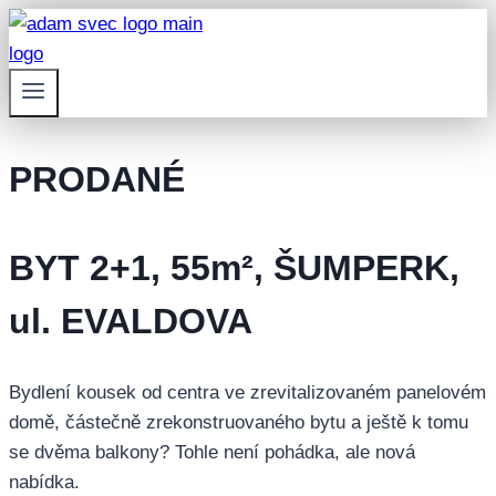
Přeskočit
na
obsah
PRODANÉ
BYT 2+1, 55m², ŠUMPERK,
ul. EVALDOVA
Bydlení kousek od centra ve zrevitalizovaném panelovém
domě, částečně zrekonstruovaného bytu a ještě k tomu
se dvěma balkony? Tohle není pohádka, ale nová
nabídka.