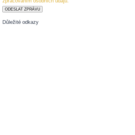
zpracováním osobních údajů.
ODESLAT ZPRÁVU
Důležité odkazy
Podmínky ochrany osobních údajů
Zásady cookie (EU)
Napište mi na
WhatsApp
Začněme konverzaci.
Neváhejte se zeptat na cokoliv. Rád Vám pomohu.
Obvykle odpoví během několika minut.
Napište mi.